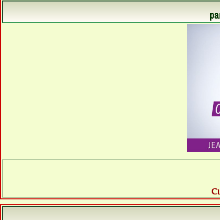
pa
Cl