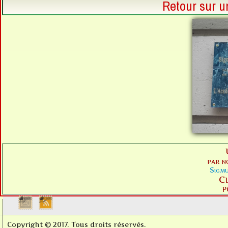
Retour sur u
par n
Sigm
Cl
p
Copyright © 2017. Tous droits réservés.