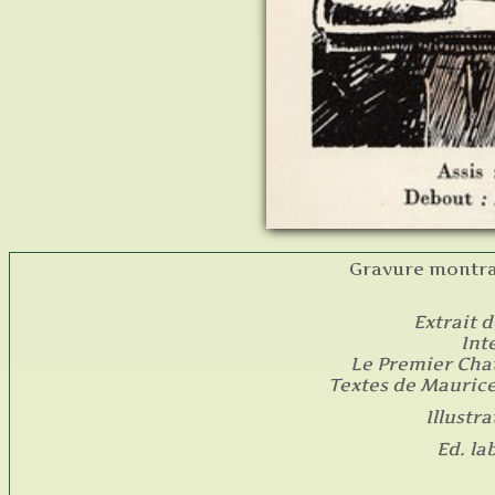
Gravure montra
Extrait 
Int
Le Premier Cha
Textes de Maurice
Illustr
Ed. la