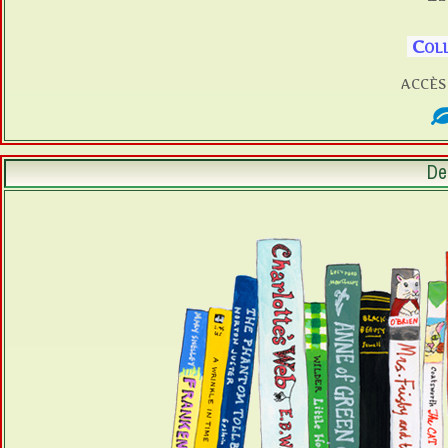
Coll
accès
De 