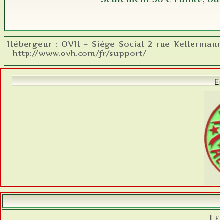
Hébergeur : OVH – Siège Social 2 rue Kellermann
- http://www.ovh.com/fr/support/
E
Le