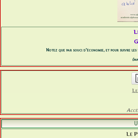
L
G
Notez que par souci d'économie, et pour suivre les d
(ma
Le
Accè
U
Le P