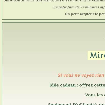
bien voulu raconter, et nous l'en remercions vivemen
Ce petit film de 23 minutes affi
On peut acquérir le peti
Mir
Si vous ne voyez rien i
Idée cadeau :
offrez cette
Vous les 
Seulement 50 € l'unité, ou