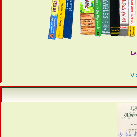
La
Vo