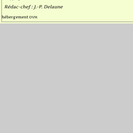
Rédac-chef : J.-P. Delaune
OVH
hébergement