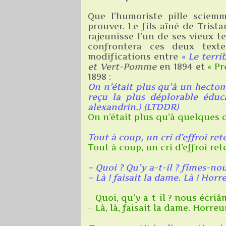
Que l’humoriste pille sciemm
prouver. Le fils aîné
de Tristan
rajeunisse l’un de ses vieux te
confrontera ces deux texte
modifications entre
« Le terri
et Vert-Pomme
en 1894 et
« Pr
1898 :
On n’était plus qu’à un hectom
reçu la plus déplorable éduc
alexandrin.) (LTDDR)
On n’était plus qu’à quelques c
Tout à coup, un cri d’effroi re
Tout à coup, un cri d’effroi ret
– Quoi ? Qu’y a-t-il ? fîmes-nou
– Là ! faisait la dame. Là ! Hor
– Quoi, qu’y a-t-il ? nous écri
– Là, là, faisait la dame. Horreur