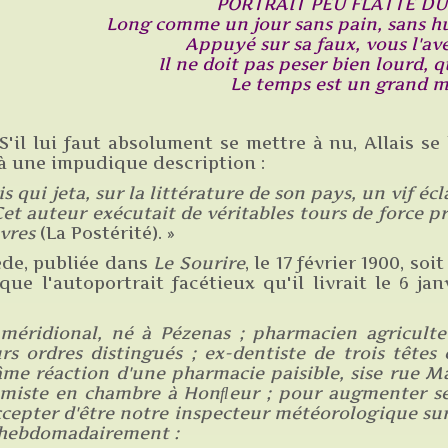
PORTRAIT PEU FLATTÉ D
Long comme un jour sans pain, sans hui
Appuyé sur sa faux, vous l'av
Il ne doit pas peser bien lourd, q
Le temps est un grand m
S'il lui faut absolument se mettre à nu, Allais s
t à une impudique description :
 qui jeta, sur la littérature de son pays, un vif écl
Cet auteur exécutait de véritables tours de force 
èvres
(La Postérité). »
ède, publiée dans
Le Sourire
, le 17 février 1900, so
ue l'autoportrait facétieux qu'il livrait le 6 ja
méridional, né à Pézenas ; pharmacien agriculte
urs ordres distingués ; ex-dentiste de trois têtes
âme réaction d'une pharmacie paisible, sise rue Ma
 fumiste en chambre à Honﬂeur ; pour augmenter se
ccepter d'être notre inspecteur météorologique sur 
a hebdomadairement :