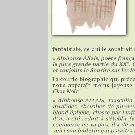
fantaisiste, ce qui le soustrai
«
Alphonse Allais, poète français
e
la plus grande partie du XX
. 
et toujours le Sourire sur les l
La courte biographie qui préc
nous apparaît moins joyeuse q
Chat Noir
:
« Alphonse ALLAIS, masculin 
Invalides, chevalier de plusie
blond éphèbe, chassé par l'inf
d'or, a été réduit à s'établir
commerce ne va pas), il a dû a
voici son bulletin qui paraîtr