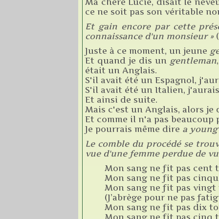
Ma chère Lucie, disait le nev
ce ne soit pas son véritable n
Et gain encore par cette prés
connaissance d'un monsieur »
Juste à ce moment, un jeune
ge
Et quand je dis un
gentleman
était un Anglais.
S'il avait été un Espagnol, j'au
S'il avait été un Italien, j'aurai
Et ainsi de suite.
Mais c'est un Anglais, alors je 
Et comme il n'a pas beaucoup p
Je pourrais même dire
a young
Le comble du procédé se trouve
vue d'une femme perdue de vue
Mon sang ne fit pas cent t
Mon sang ne fit pas cinqu
Mon sang ne fit pas vingt 
(J’abrège pour ne pas fatig
Mon sang ne fit pas dix to
Mon sang ne fit pas cinq t