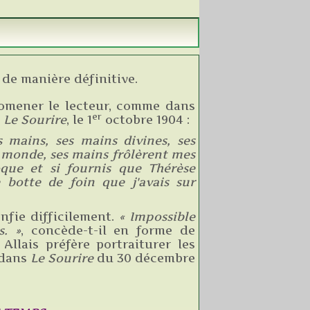
 de manière définitive.
 promener le lecteur, comme dans
er
,
Le Sourire
, le 1
octobre 1904 :
 mains, ses mains divines, ses
u monde, ses mains frôlèrent mes
oque et si fournis que Thérèse
 botte de foin que j'avais sur
onfie difficilement.
« Impossible
. »
, concède-t-il en forme de
Allais préfère portraiturer les
 dans
Le Sourire
du 30 décembre