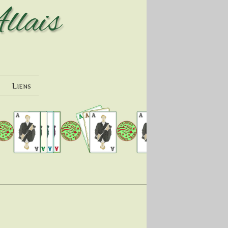
llais
Liens