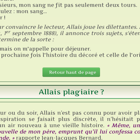
ieurs, mon sang ne fit pas seulement deux tours.
oulez : mon sang…
 !
ur convaincre le lecteur, Allais joue les dilettante
er
r
, 1
septembre 1888), il annonce trois sujets, s'é
termine de la sorte :
mais on m'appelle pour déjeuner.
 prochaine fois l'histoire du décoré et celle de l'or
Retour haut de page
Allais plagiaire ?
ur ou du soir, Allais n’est pas connu pour avoir pl
nspiration se faisait plus discrète, il n’hésitait 
n air nouveau à une vieille histoire.
« Même, un 
uvelle de mon père, emprunt qu’il lui confessa 
nde. »
rapporte Jean-Jacques Bernard.