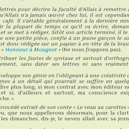
 lettrés pour décrire la faculté d'Allais à remettre 
qu'Allais n'a jamais œuvré chez lui, il est cependan
u café. Il s'attable généralement à la dernière mi
r la plupart du temps ce qu'il va écrire, dema
et se met à rédiger. Sitôt son article terminé, il l
e une petite pièce, confie à un jeune garçon le so
st donc rédigée sur un papier à en-tête de la brasse
 «
Honneur à Mougeot
»
(Ne nous frappons pas)
.
attribuer les fautes de syntaxe et surtout d'orthog
dement, sans dater ses lettres ni sans vraiment
éveloppe son génie en l'obligeant à une créativité d
lignes à un détail qui pourrait se suffire en que
dire plus long, si mon contrat avec mon éditeur ne
t si, d'ailleurs et surtout, ma conscience exi
che. »
procédé extrait de son conte « Le veau au carottes 
u, que nous appellerons désormais, pour la clart
les dimanches, dis-je, le neveu allait avec sa jeu