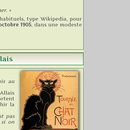
er. »
 habituels, type Wikipedia, pour
octobre 1905
, dans une modeste
lais
mis au
Allais
ortent
hir la
est pas
 si on