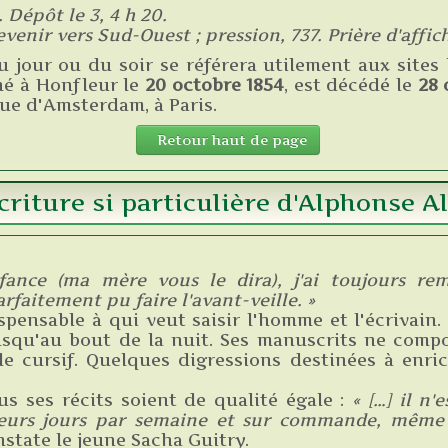
 Dépôt le 3, 4 h 20.
enir vers Sud-Ouest ; pression, 737. Prière d'affich
du jour ou du soir se référera utilement aux sites
né à Honfleur le
20 octobre 1854
, est décédé le
28 
rue d'Amsterdam, à Paris.
Retour haut de page
criture si particulière d'Alphonse Al
ance (ma mère vous le dira), j'ai toujours re
rfaitement pu faire l'avant-veille. »
spensable à qui veut saisir l'homme et l'écrivain. 
usqu'au bout de la nuit. Ses manuscrits ne comp
le cursif. Quelques digressions destinées à enric
us ses récits soient de qualité égale :
« […] il n'
usieurs jours par semaine et sur commande, même
nstate le jeune Sacha Guitry.