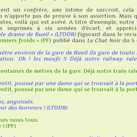
ent un confrère, ami intime de surcroit, cela 
 n’apporte pas de preuve à son assertion. Mais q
xtes, voilà qui est avéré. A titre d’exemple, notre 
s imprimés à six années d’écart, et appréci
ble drame de Rueil » (LTDDR)
figurant dans le recu
emiers froids » (PF)
publié dans
Le Chat Noir
du 6 
ètre environ de la gare de Rueil (la gare de toute
ation. Oh ! les meufs !) Déjà notre railway rale
entaines de mètres de la gare. Déjà notre train ral
tentit, poussé par une dame qui se trouvait à la por
entit, poussé par une dame qui se trouvait à la port
s, angoissés.
reur des horreurs ! (LTDDR)
âmes-nous tous.
 ! (PF)