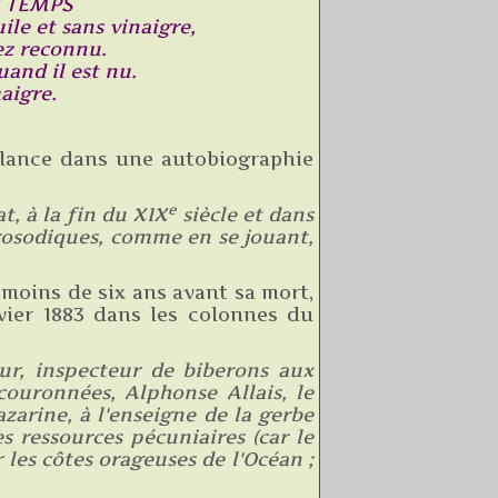
U TEMPS
le et sans vinaigre,
ez reconnu.
uand il est nu.
aigre.
e lance dans une autobiographie
e
at, à la fin du XIX
siècle et dans
prosodiques, comme en se jouant,
it moins de six ans avant sa mort,
nvier 1883 dans les colonnes du
ur, inspecteur de biberons aux
 couronnées, Alphonse Allais, le
zarine, à l'enseigne de la gerbe
s ressources pécuniaires (car le
les côtes orageuses de l'Océan ;