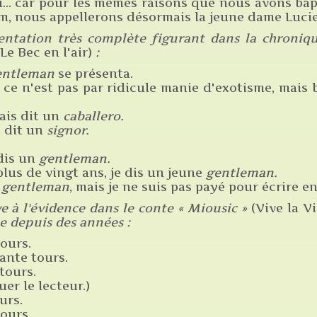
eu… car pour les mêmes raisons que nous avons bap
om, nous appellerons désormais la jeune dame Lucie
entation très complète figurant dans la chronique
(Le Bec en l'air)
:
ntleman
se présenta.
, ce n'est pas par ridicule manie d'exotisme, mai
rais dit un
caballero.
s dit un
signor.
dis un
gentleman.
lus de vingt ans, je dis un jeune
gentleman.
 gentleman
, mais je ne suis pas payé pour écrire en
 à l'évidence dans le conte « Miousic »
(Vive la Vi
 depuis des années :
ours.
ante tours.
tours.
uer le lecteur.)
urs.
ours.