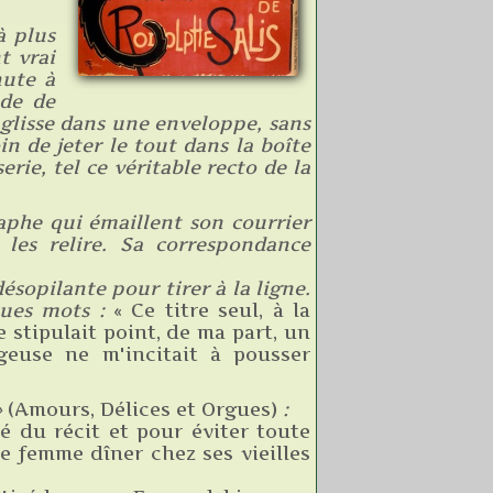
à plus
t vrai
nute à
nde de
e glisse dans une enveloppe, sans
in de jeter le tout dans la boîte
rie, tel ce véritable recto de la
raphe qui émaillent son courrier
 les relire. Sa correspondance
ésopilante pour tirer à la ligne.
lques mots :
« Ce titre seul, à la
 stipulait point, de ma part, un
geuse ne m'incitait à pousser
»
(Amours, Délices et Orgues)
:
é du récit et pour éviter toute
ne femme dîner chez ses vieilles