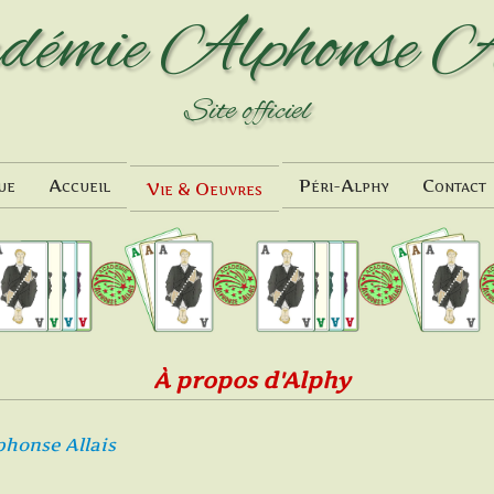
démie
Alphonse A
Site officiel
ue
Accueil
Péri-Alphy
Contact
Vie & Oeuvres
À propos d'Alphy
lphonse Allais