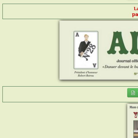
La
pa