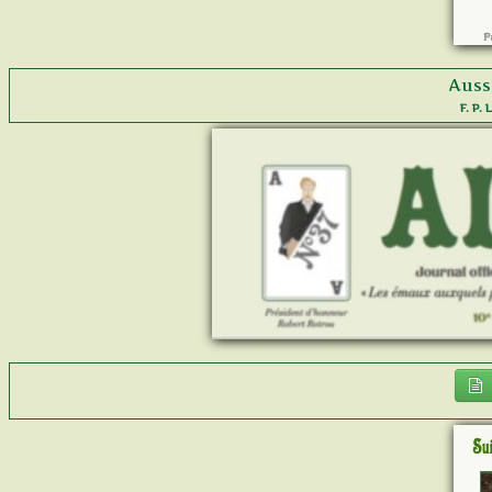
Auss
F. P.