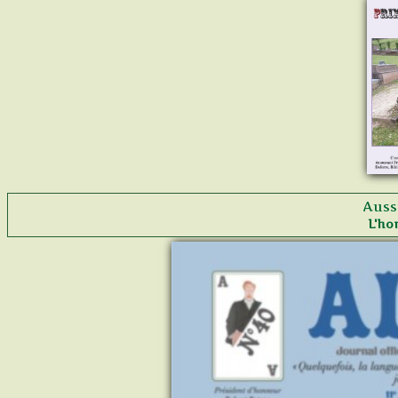
Auss
L'ho