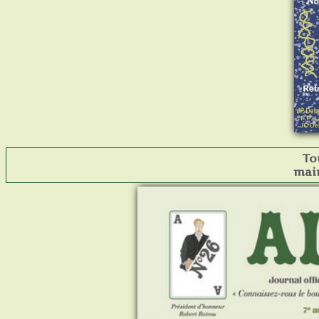
To
mai