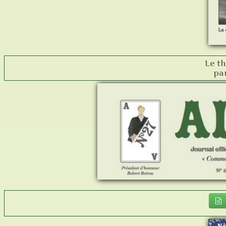
Le th
pa