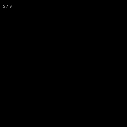
Académie
A
5 / 9
Si
N