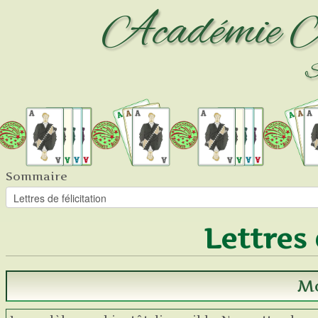
Académie
A
Si
Sommaire
Lettres 
M