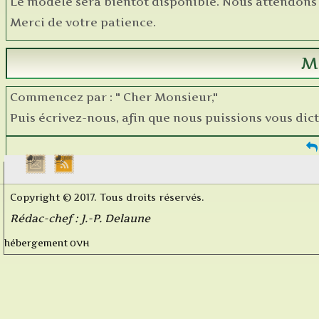
Le modèle sera bientôt disponible. Nous attendons l
Merci de votre patience.
M
Commencez par : " Cher Monsieur,"
Puis écrivez-nous, afin que nous puissions vous dicte
Copyright © 2017. Tous droits réservés.
Rédac-chef : J.-P. Delaune
OVH
hébergement